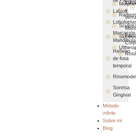
de Papad
Luna
Morphe
y
Labios
Radies
verr
Lobuloplas
Sculptr
Man
Marcación
Faci
Skinboo
Mandibula
Corp
Ulthera
Relleno
Ros
de fosa
temporal
Rinomodel
Sonrisa
Gingival
Método
infinte
Sobre mí
Blog