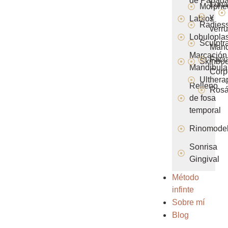
de Papad
Luna
Morphe
y
Labios
Radies
verr
Lobuloplas
Sculptr
Man
Marcación
Faci
Skinboo
Mandibula
Corp
Ulthera
Relleno
Ros
de fosa
temporal
Rinomodel
Sonrisa
Gingival
Método
infinte
Sobre mí
Blog